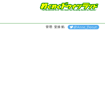
管理: 堂捺 餡