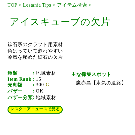
TOP
>
Lestania Tips
>
アイテム検索
>
アイスキューブの欠片
鉱石系のクラフト用素材
角ばっていて割れやすい
冷気を秘めた鉱石の欠片
種類
地域素材
主な採集スポット
Item Rank
15
魔赤島【氷気の遺路】
300
売却額
OK
バザー
バザー分類
地域素材
レスタニアニュースで見る