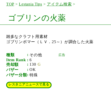
TOP
>
Lestania Tips
>
アイテム検索
>
ゴブリンの火薬
雑多なクラフト用素材
ゴブリンボマー（ＬＶ．25～）が調合した火薬
種類
その他
Item Rank
6
130
売却額
OK
バザー
バザー分類
特殊
レスタニアニュースで見る