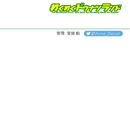
管理: 堂捺 餡