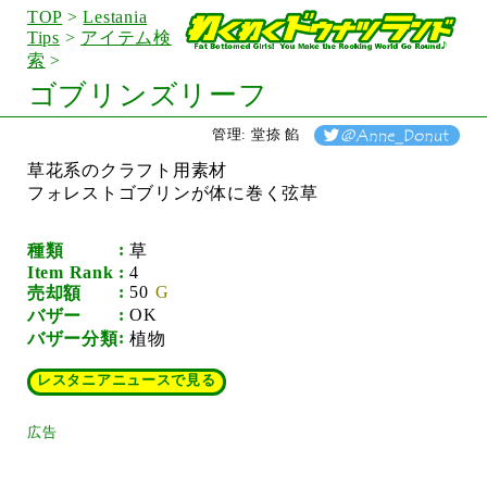
TOP
>
Lestania
Tips
>
アイテム検
索
>
ゴブリンズリーフ
管理: 堂捺 餡
草花系のクラフト用素材
フォレストゴブリンが体に巻く弦草
種類
草
Item Rank
4
50
売却額
OK
バザー
バザー分類
植物
レスタニアニュースで見る