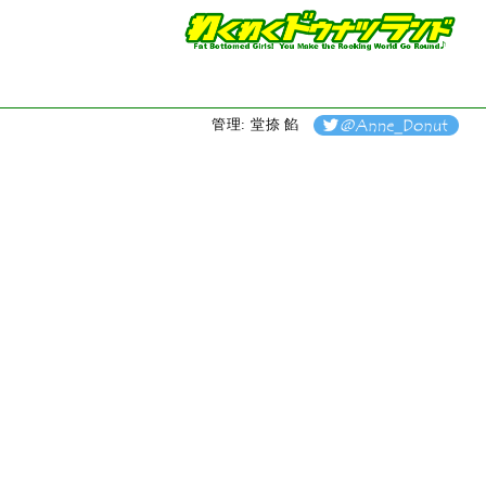
管理: 堂捺 餡