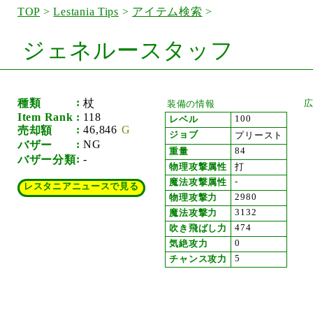
TOP
>
Lestania Tips
>
アイテム検索
>
ジェネルースタッフ
種類
杖
装備の情報
Item Rank
118
100
レベル
46,846
売却額
ジョブ
プリースト
NG
バザー
84
重量
-
バザー分類
物理攻撃属性
打
-
魔法攻撃属性
レスタニアニュースで見る
2980
物理攻撃力
3132
魔法攻撃力
474
吹き飛ばし力
0
気絶攻力
5
チャンス攻力