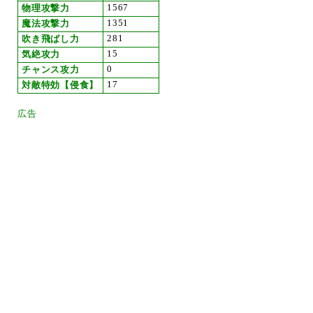
1567
物理攻撃力
1351
魔法攻撃力
281
吹き飛ばし力
15
気絶攻力
0
チャンス攻力
17
対敵特効【侵食】