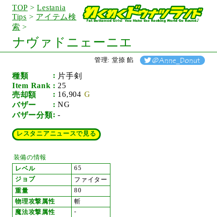
TOP
>
Lestania
Tips
>
アイテム検
索
>
ナヴァドニェーニエ
管理: 堂捺 餡
種類
片手剣
Item Rank
25
16,904
売却額
NG
バザー
-
バザー分類
レスタニアニュースで見る
装備の情報
65
レベル
ジョブ
ファイター
80
重量
物理攻撃属性
斬
-
魔法攻撃属性