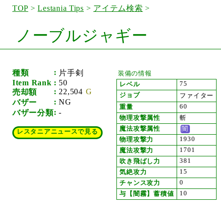
TOP
>
Lestania Tips
>
アイテム検索
>
ノーブルジャギー
種類
片手剣
装備の情報
Item Rank
50
75
レベル
22,504
売却額
ジョブ
ファイター
NG
バザー
60
重量
-
バザー分類
物理攻撃属性
斬
魔法攻撃属性
闇
レスタニアニュースで見る
1930
物理攻撃力
1701
魔法攻撃力
381
吹き飛ばし力
15
気絶攻力
0
チャンス攻力
10
与【闇霧】蓄積値