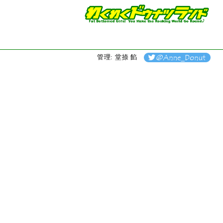
管理: 堂捺 餡