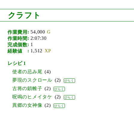
クラフト
54,000
作業費用
2:07:30
作業時間
1
完成個数
1,512
経験値
1
使者の忌み尾
4
夢現のスクロール
2
古将の鎖帷子
2
呪鳴のヒメイタケ
2
異郷の女神像
2