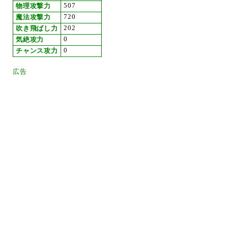
507
物理攻撃力
720
魔法攻撃力
202
吹き飛ばし力
0
気絶攻力
0
チャンス攻力