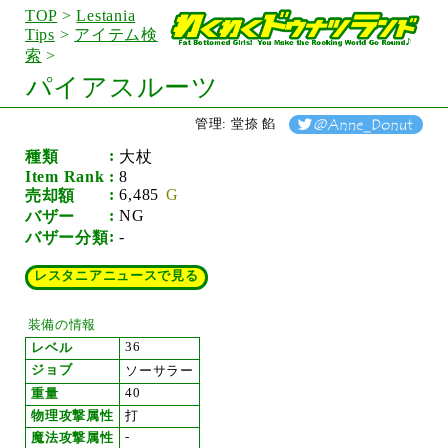
TOP
>
Lestania
Tips
>
アイテム検
索
>
パイアスルーツ
管理: 堂捺 餡
種類
大杖
Item Rank
8
6,485
売却額
NG
バザー
-
バザー分類
レスタニアニュースで見る
装備の情報
36
レベル
ジョブ
ソーサラー
40
重量
物理攻撃属性
打
-
魔法攻撃属性