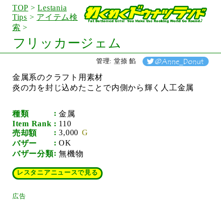
TOP
>
Lestania
Tips
>
アイテム検
索
>
フリッカージェム
管理: 堂捺 餡
金属系のクラフト用素材
炎の力を封じ込めたことで内側から輝く人工金属
種類
金属
Item Rank
110
3,000
売却額
OK
バザー
バザー分類
無機物
レスタニアニュースで見る