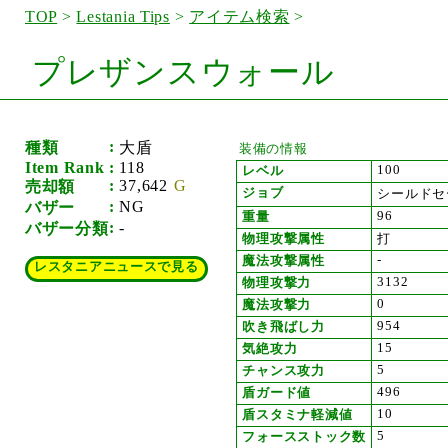
TOP
>
Lestania Tips
>
アイテム検索
>
プレザンスウォール
種類
大盾
装備の情報
Item Rank
118
100
レベル
37,642
売却額
ジョブ
シールドセ
NG
バザー
96
重量
-
バザー分類
物理攻撃属性
打
-
魔法攻撃属性
レスタニアニュースで見る
3132
物理攻撃力
0
魔法攻撃力
954
吹き飛ばし力
15
気絶攻力
5
チャンス攻力
496
盾ガード値
10
盾スタミナ軽減値
5
フォースストック数