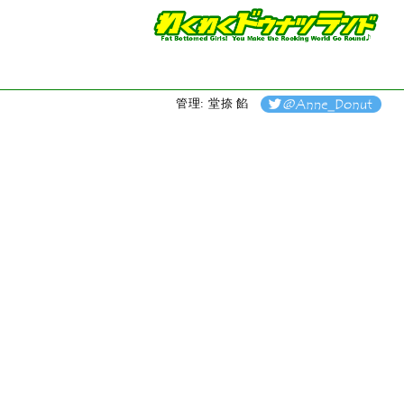
管理: 堂捺 餡