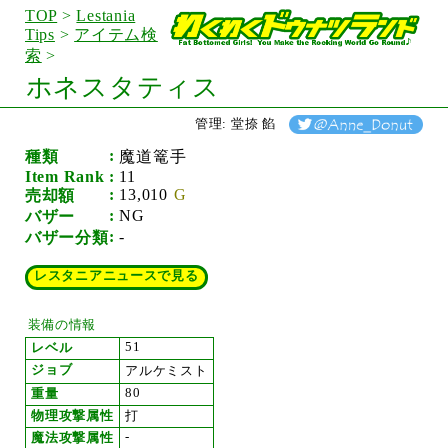
TOP
>
Lestania
Tips
>
アイテム検
索
>
ホネスタティス
管理: 堂捺 餡
種類
魔道篭手
Item Rank
11
13,010
売却額
NG
バザー
-
バザー分類
レスタニアニュースで見る
装備の情報
51
レベル
ジョブ
アルケミスト
80
重量
物理攻撃属性
打
-
魔法攻撃属性