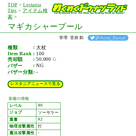
TOP
>
Lestania
Tips
>
アイテム検
索
>
マギカシャープール
管理: 堂捺 餡
種類
大杖
Item Rank
100
50,000
売却額
NG
バザー
-
バザー分類
レスタニアニュースで見る
装備の情報
90
レベル
ジョブ
ソーサラー
92
重量
物理攻撃属性
打
-
魔法攻撃属性