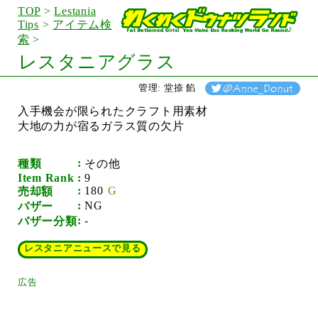
TOP
>
Lestania
Tips
>
アイテム検
索
>
レスタニアグラス
管理: 堂捺 餡
入手機会が限られたクラフト用素材
大地の力が宿るガラス質の欠片
種類
その他
Item Rank
9
180
売却額
NG
バザー
-
バザー分類
レスタニアニュースで見る