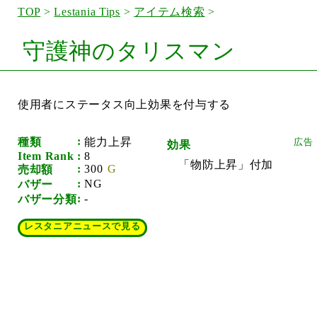
TOP
>
Lestania Tips
>
アイテム検索
>
守護神のタリスマン
使用者にステータス向上効果を付与する
種類
能力上昇
効果
Item Rank
8
「物防上昇」付加
300
売却額
NG
バザー
-
バザー分類
レスタニアニュースで見る