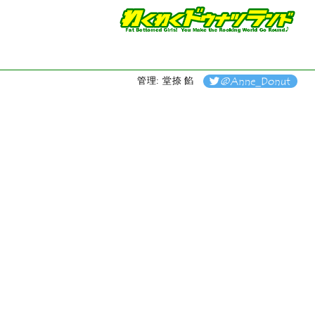
管理: 堂捺 餡