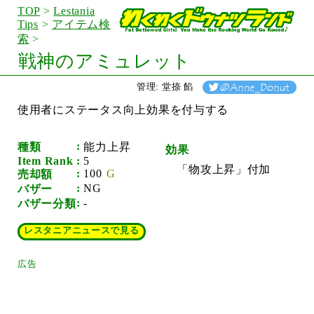
TOP
>
Lestania
Tips
>
アイテム検
索
>
戦神のアミュレット
管理: 堂捺 餡
使用者にステータス向上効果を付与する
種類
能力上昇
効果
Item Rank
5
「物攻上昇」付加
100
売却額
NG
バザー
-
バザー分類
レスタニアニュースで見る