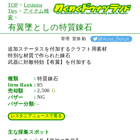
TOP
>
Lestania
Tips
>
アイテム検
索
>
有翼墜としの特質錬石
管理: 堂捺 餡
追加ステータスを付加するクラフト用素材
特別な材質で作られた錬石
武器に対敵特効【有翼】を付加する
種類
特質錬石
Item Rank
85
2,500
売却額
NG
バザー
-
バザー分類
レスタニアニュースで見る
主な採集スポット