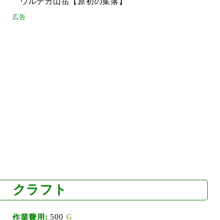
ウルテカ山岳【原初の集落】
クラフト
500
作業費用