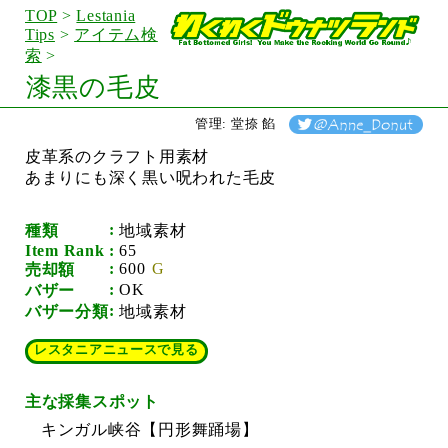
TOP
>
Lestania
Tips
>
アイテム検
索
>
漆黒の毛皮
管理: 堂捺 餡
皮革系のクラフト用素材
あまりにも深く黒い呪われた毛皮
種類
地域素材
Item Rank
65
600
売却額
OK
バザー
バザー分類
地域素材
レスタニアニュースで見る
主な採集スポット
キンガル峡谷【円形舞踊場】