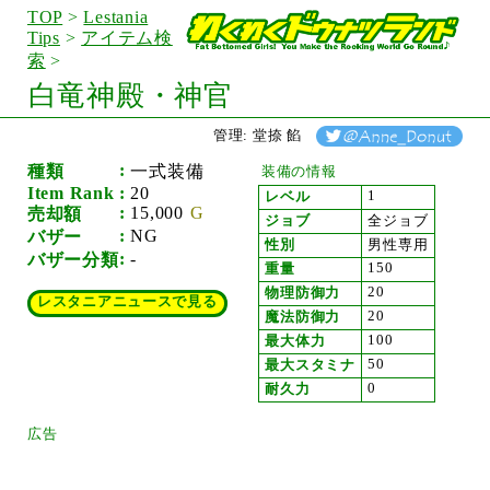
TOP
>
Lestania
Tips
>
アイテム検
索
>
白竜神殿・神官
管理: 堂捺 餡
種類
一式装備
装備の情報
Item Rank
20
1
レベル
15,000
売却額
ジョブ
全ジョブ
NG
バザー
性別
男性専用
-
バザー分類
150
重量
20
物理防御力
レスタニアニュースで見る
20
魔法防御力
100
最大体力
50
最大スタミナ
0
耐久力