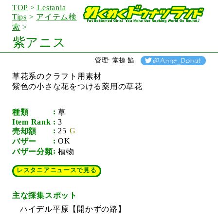
TOP
>
Lestania
Tips
>
アイテム検
索
>
紫アニス
管理: 堂捺 餡
草花系のクラフト用素材
紫色の小さな花をつける薬用の草花
種類
草
Item Rank
3
25
売却額
OK
バザー
バザー分類
植物
レスタニアニュースで見る
主な採集スポット
ハイデル平原【開かずの路】