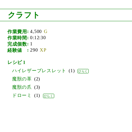
クラフト
4,500
作業費用
0:12:30
作業時間
1
完成個数
290
経験値
1
ハイレザーブレスレット
1
魔獣の革
2
魔獣の爪
3
ドローミ
1