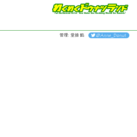
管理: 堂捺 餡