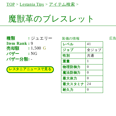
TOP
>
Lestania Tips
>
アイテム検索
>
魔獣革のブレスレット
種類
ジュエリー
装備の情報
Item Rank
9
41
レベル
1,500
売却額
ジョブ
全ジョブ
NG
バザー
性別
共通
-
バザー分類
1
重量
0
物理防御力
レスタニアニュースで見る
0
魔法防御力
0
最大体力
24
最大スタミナ
0
耐久力