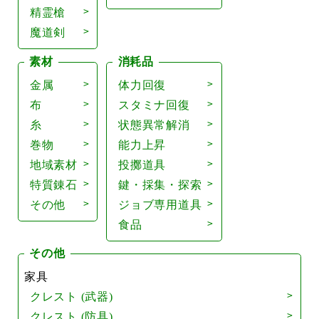
精霊槍
魔道剣
素材
消耗品
金属
体力回復
布
スタミナ回復
糸
状態異常解消
巻物
能力上昇
地域素材
投擲道具
特質錬石
鍵・採集・探索
その他
ジョブ専用道具
食品
その他
家具
クレスト (武器)
クレスト (防具)