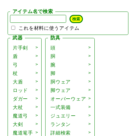
アイテム名で検索
これを材料に使うアイテム
武器
防具
片手剣
頭
盾
胴
弓
腕
杖
脚
大盾
胴ウェア
ロッド
脚ウェア
ダガー
オーバーウェア
大杖
一式装備
魔道弓
ジュエリー
大剣
ランタン
魔道篭手
詳細検索