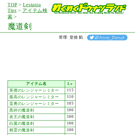
TOP
>
Lestania
Tips
>
アイテム検
索
>
魔道剣
管理: 堂捺 餡
アイテム名
Lv
115
英傑のレンジャーシミター
110
孤高のレンジャーシミター
105
蛮勇のレンジャーシミター
100
黒砕の魔道剣
100
炎王の魔道剣
100
白翼の魔道剣
100
精霊の魔道剣