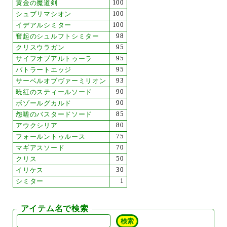
100
黄金の魔道剣
100
シュブリマシオン
100
イデアルシミター
98
奮起のシュルフトシミター
95
クリスウラガン
95
サイフオブアルトゥーラ
95
パトラートエッジ
93
サーベルオブヴァーミリオン
90
暁紅のスティールソード
90
ボゾールグカルド
85
怨嗟のバスタードソード
80
アウクシリア
75
フォールントゥルース
70
マギアスソード
50
クリス
30
イリケス
1
シミター
アイテム名で検索